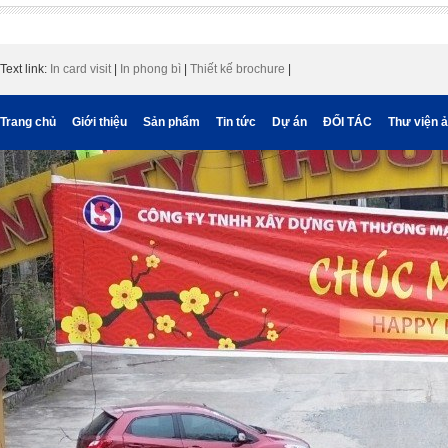
Text link:
In card visit
|
In phong bì
|
Thiết kế brochure
|
Trang chủ
Giới thiệu
Sản phẩm
Tin tức
Dự án
ĐỐI TÁC
Thư viện 