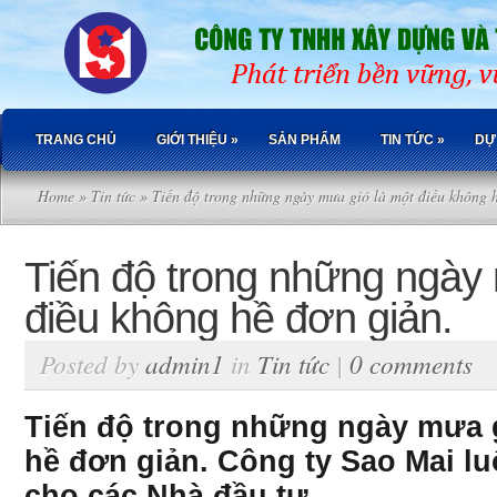
TRANG CHỦ
GIỚI THIỆU
»
SẢN PHẨM
TIN TỨC
»
DỰ
Home
»
Tin tức
» Tiến độ trong những ngày mưa gió là một điều không h
Tiến độ trong những ngày 
điều không hề đơn giản.
Posted by
admin1
in
Tin tức
|
0 comments
Tiến độ trong những ngày mưa g
hề đơn giản. Công ty Sao Mai lu
cho các Nhà đầu tư