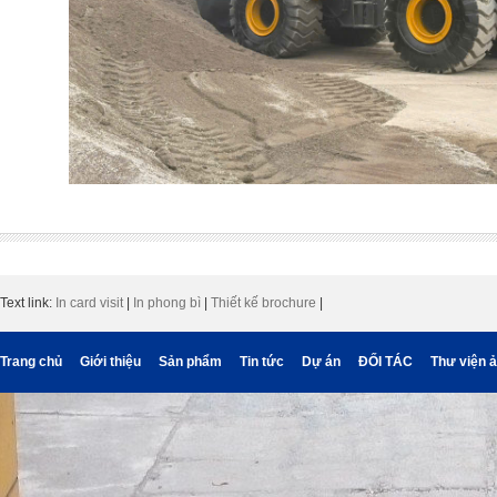
Text link:
In card visit
|
In phong bì
|
Thiết kế brochure
|
Trang chủ
Giới thiệu
Sản phẩm
Tin tức
Dự án
ĐỐI TÁC
Thư viện 