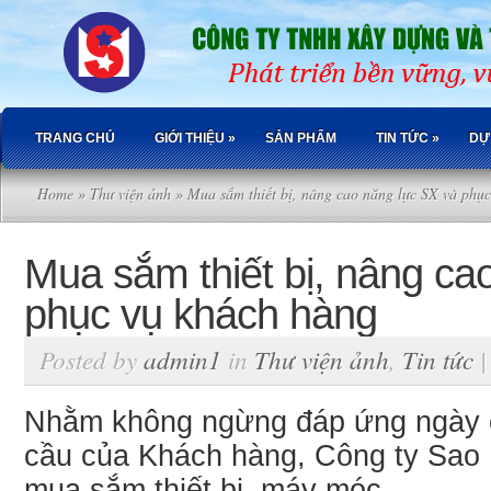
TRANG CHỦ
GIỚI THIỆU
»
SẢN PHẨM
TIN TỨC
»
DỰ
Home
»
Thư viện ảnh
» Mua sắm thiết bị, nâng cao năng lực SX và phụ
Mua sắm thiết bị, nâng ca
phục vụ khách hàng
Posted by
admin1
in
Thư viện ảnh
,
Tin tức
Nhằm không ngừng đáp ứng ngày c
cầu của Khách hàng, Công ty Sao 
mua sắm thiết bị, máy móc.