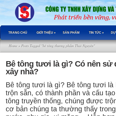
TRANG CHỦ
GIỚI THIỆU
»
SẢN PHẨM
TIN TỨC
»
DỰ
Home
» Posts Tagged "bê tông thương phẩm Thái Nguyên"
Bê tông tươi là gì? Có nên sử
xây nhà?
Bê tông tươi là gì? Bê tông tươi l
trộn sẵn, có thành phần và cấu tạo
tông truyền thống, chúng được trộ
cơ bản chúng ta thường thấy trong