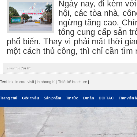
Ngày nay, đi kèm với
hội, các tòa nhà, cô
ngừng tăng cao. Chín
tông cung cấp sẵn tr
phổ biến. Thay vì phải mất thời gia
một cách thủ công, thì chỉ cần tìm 
Posted in
Tin tức
Text link:
In card visit
|
In phong bì
|
Thiết kế brochure
|
Trang chủ
Giới thiệu
Sản phẩm
Tin tức
Dự án
ĐỐI TÁC
Thư viện 