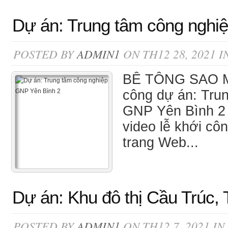
Dự án: Trung tâm công nghi
POSTED BY
ADMIN1
ON TH12 28, 2021 I
BÊ TÔNG SAO MA
công dự án: Tru
GNP Yên Bình 2 
video lễ khới cô
trang Web...
Dự án: Khu đô thị Cầu Trúc,
POSTED BY
ADMIN1
ON TH12 7, 2021 IN