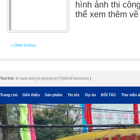
hình ảnh thi côn
thể xem thêm về
« Older Entries
Text link:
In card visit
|
In phong bì
|
Thiết kế brochure
|
Trang chủ
Giới thiệu
Sản phẩm
Tin tức
Dự án
ĐỐI TÁC
Thư viện 