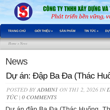
TRANG CHỦ
GIỚI THIỆU
»
SẢN PHẨM
TIN TỨC
»
DỰ
Home
» News
News
Dự án: Đập Ba Đa (Thác Hu
POSTED BY
ADMIN1
ON TH1 2, 2026 IN
TỨC
|
0 COMMENTS
Dự án đập Ba Đa (Thác Huống, Thá